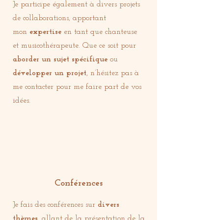
Je participe également à divers projets
de collaborations, apportant
mon
expertise
en tant que chanteuse
et musicothérapeute. Que ce soit pour
aborder un sujet spécifique
ou
développer un projet
, n’hésitez pas à
me contacter pour me faire part de vos
idées.
Conférences
Je fais des conférences sur
divers
thèmes
, allant de la présentation de la