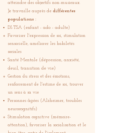
atteindre des objectifs non-musicaux.
Je travaille auprès de
différentes
populations :
DI-TSA (enfant - ado - adulte)
Favoriser l'expression de soi, stimulation
sensorielle, améliorer les habiletés
sociales​
Santé Mentale (dépression, anxiété,
deuil, transition de vie)
Gestion du stress et des émotions,
renforcement de l'estime de soi, trouver
un sens à sa vie​
Personnes âgées (Alzheimer, troubles
neurocognitifs)
Stimulation cognitive (mémoire-
attention), favoriser la socialisation et le