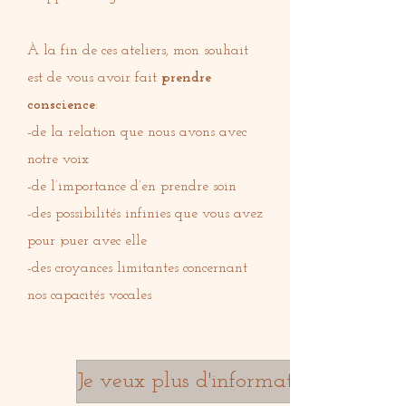
À la fin de ces ateliers, mon souhait
est de vous avoir fait
prendre
conscience
:
-de la relation que nous avons avec
notre voix
-de l’importance d’en prendre soin
-des possibilités infinies que vous avez
pour jouer avec elle
-des croyances limitantes concernant
nos capacités vocales
Je veux plus d'informations!